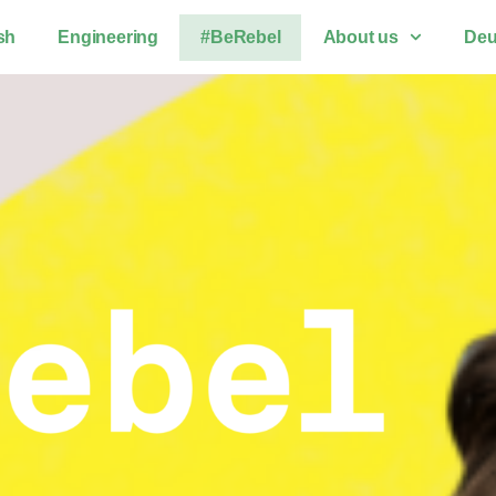
sh
Engineering
#BeRebel
About us
Deu