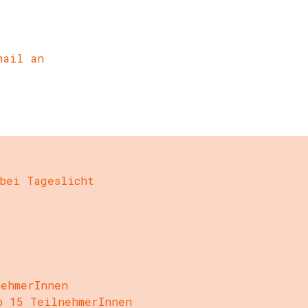
mail an
bei Tageslicht
nehmerInnen
ab 15
TeilnehmerInnen