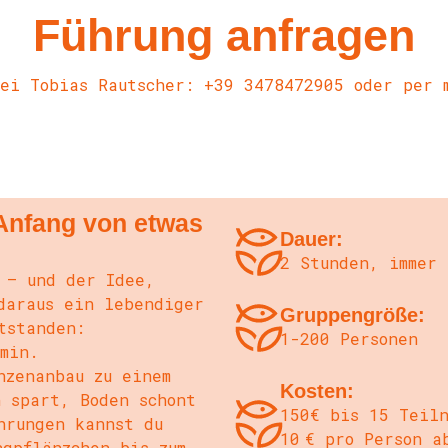
Führung anfragen
bei Tobias Rautscher: +39 3478472905 oder per 
Anfang von etwas
Dauer:
2 Stunden, immer 
 – und der Idee,
daraus ein lebendiger
Gruppengröße:
tstanden:
1-200 Personen
min.
nzenanbau zu einem
Kosten:
n spart, Boden schont
150€ bis 15 Teil
hrungen kannst du
10 € pro Person 
ngpflänzchen bis zum