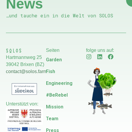
News
…und tauche ein in die Welt von SOLOS
Seiten
folge uns auf:
Hartmannweg 25
Garden
39042 Brixen (BZ)
Fish
contact@solos.farm
Engineering
#BeRebel
Unterstützt von:
Mission
Team
Press