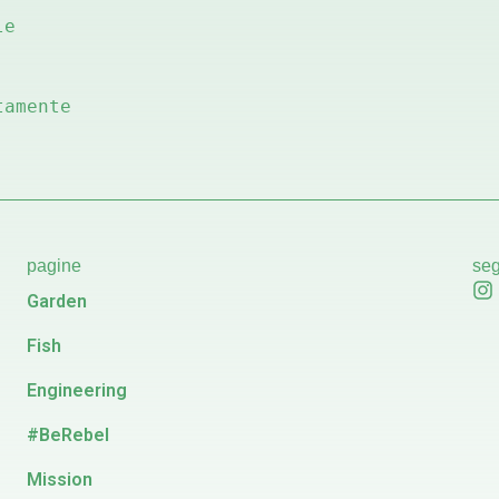
e 
amente 
pagine
seg
Garden
Fish
Engineering
#BeRebel
Mission