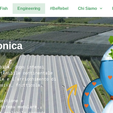
Fish
Engineering
#BeRebel
Chi Siamo
onica
mbina, dopo intensi
stenibile continentale
le e l’arricchimento di
nsiva, frutticola,
gestione e
sistema modulare,
e scalabile secondo