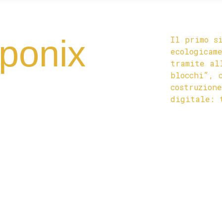
ponix
Il primo s
ecologicam
tramite al
blocchi”, 
costruzion
digitale: 