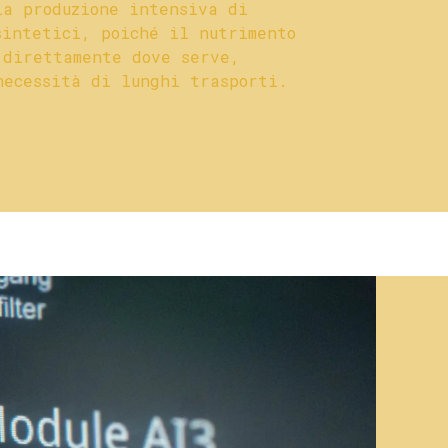
la produzione intensiva di
sintetici, poiché il nutrimento
 direttamente dove serve,
necessità di lunghi trasporti.