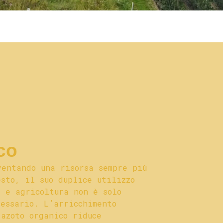
co
ventando una risorsa sempre più
esto, il suo duplice utilizzo
a e agricoltura non è solo
cessario. L’arricchimento
 azoto organico riduce