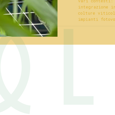
vari contesti:
integrazione i
colture vitico
impianti fotov