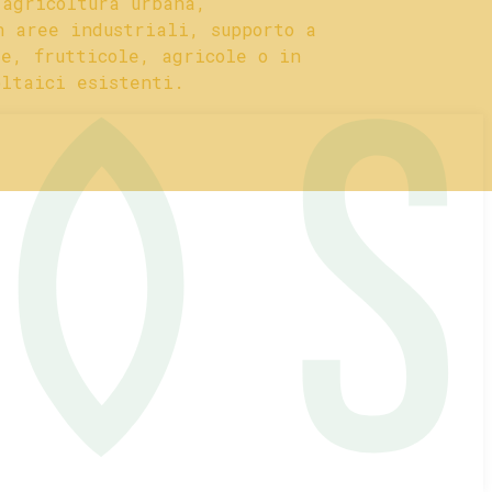
 agricoltura urbana,
n aree industriali, supporto a
le, frutticole, agricole o in
oltaici esistenti.