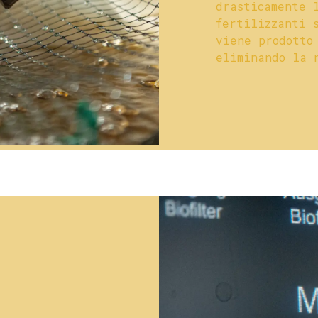
drasticamente 
fertilizzanti 
viene prodotto
eliminando la 