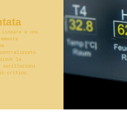
ntata
 lineare a uno
rementa
ne
centralizzata
uisce la
 oscillazioni
iù critico.