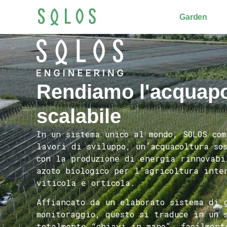
Garden
Rendiamo l'acquap
scalabile
In un sistema unico al mondo, SOLOS co
lavori di sviluppo, un’acquacoltura so
con la produzione di energia rinnovabi
azoto biologico per l’agricoltura inte
viticola e orticola.
Affiancato da un elaborato sistema di 
monitoraggio, questo si traduce in un 
totalmente “chiavi in mano”, facilment