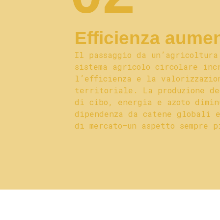
Efficienza aume
Il passaggio da un’agricoltura
sistema agricolo circolare inc
l’efficienza e la valorizzazio
territoriale. La produzione de
di cibo, energia e azoto dimin
dipendenza da catene globali e
di mercato—un aspetto sempre p