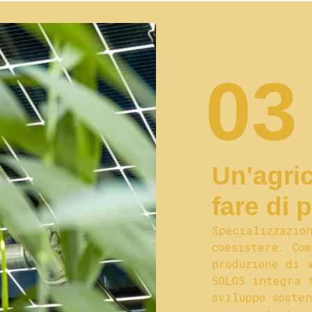
03
Un'agri
fare di 
Specializzazio
coesistere. Co
produzione di 
SOLOS integra 
sviluppo soste