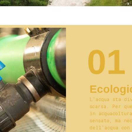
01
Ecologi
L’acqua sta di
scarsa. Per qu
in acquacoltur
sensato, ma ne
dell’acqua con